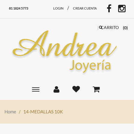
/
81 1824 5773
LOGIN
CREAR CUENTA
CARRITO
(0)
Toggle
main
navigation
Home
/
14-MEDALLAS 10K