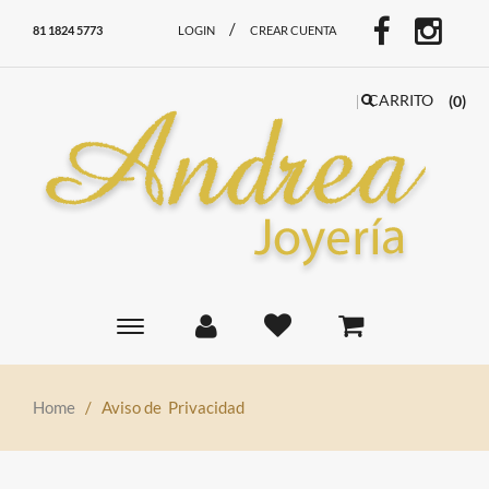
/
81 1824 5773
LOGIN
CREAR CUENTA
CARRITO
(0)
Toggle
main
navigation
Home
/
Aviso de
Privacidad