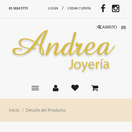
/
81 1824 5773
LOGIN
CREAR CUENTA
CARRITO
(0)
Toggle
main
navigation
Inicio
/
Detalle del Producto