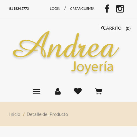
/
81 1824 5773
LOGIN
CREAR CUENTA
CARRITO
(0)
Toggle
main
navigation
Inicio
/
Detalle del Producto