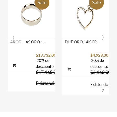
Sale
Sale
ARGOLLAS ORO 14K MOD. CF002B-44 4MM BCO MEX.
DIJE ORO 14K CRZNS C/P FLZ AMA MEX.
$13,732.00
$4,928.00
20% de
20% de
descuento
descuento
$17,165.00
$6,160.00
Existencia:
Existencia:
1
2