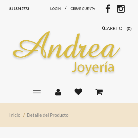
/
81 1824 5773
LOGIN
CREAR CUENTA
CARRITO
(0)
Toggle
main
navigation
Inicio
/
Detalle del Producto