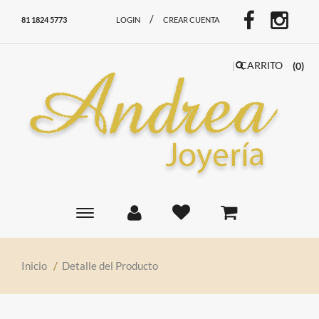
/
81 1824 5773
LOGIN
CREAR CUENTA
CARRITO
(0)
Toggle
main
navigation
Inicio
/
Detalle del Producto