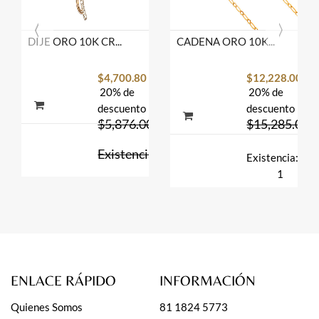
DIJE ORO 10K CRUZ C/P FLZ AMA MEX.
CADENA ORO 10K FIG 1X1 M.60 50 BAS MEX.
$4,700.80
$12,228.00
20% de
20% de
descuento
descuento
$5,876.00
$15,285.00
Existencia:
Existencia:
2
1
ENLACE RÁPIDO
INFORMACIÓN
Quienes Somos
81 1824 5773