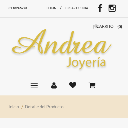
/
81 1824 5773
LOGIN
CREAR CUENTA
CARRITO
(0)
Toggle
main
navigation
Inicio
/
Detalle del Producto