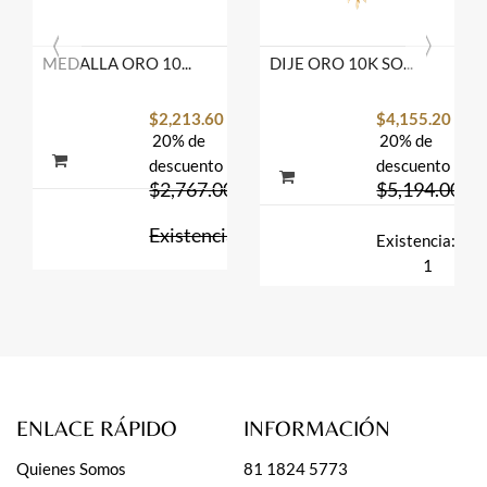
MEDALLA ORO 10K ESP. STO RED 07-10 FLOR MEX.
DIJE ORO 10K SOL 40-140 AMA MEX.
$2,213.60
$4,155.20
20% de
20% de
descuento
descuento
$2,767.00
$5,194.00
Existencia:
Existencia:
8
1
ENLACE RÁPIDO
INFORMACIÓN
Quienes Somos
81 1824 5773